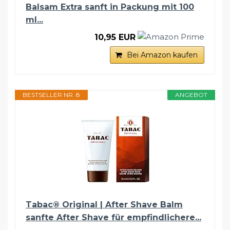
Balsam Extra sanft in Packung mit 100
ml...
10,95 EUR
Bei Amazon kaufen
BESTSELLER NR. 8
ANGEBOT
Tabac® Original | After Shave Balm
sanfte After Shave für empfindlichere...