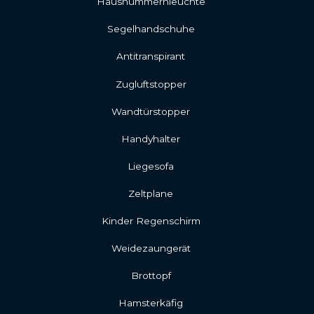
Hausnummernleuchte
Segelhandschuhe
Antitranspirant
Zugluftstopper
Wandtürstopper
Handyhalter
Liegesofa
Zeltplane
Kinder Regenschirm
Weidezaungerät
Brottopf
Hamsterkäfig