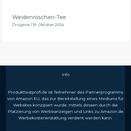
Weidenröschen-Tee
Drogerie
/
19. Oktober 2024
Info
Produkttestprofi.de ist Teilnehmer des Partnerprogramms
von Amazon EU, das zur Bereitstellung eines Mediums für
Websites konzipiert wurde, mittels dessen durch die
Platzierung von Werbeanzeigen und Links zu Amazon.de
Werbekostenerstattung verdient werden kann.