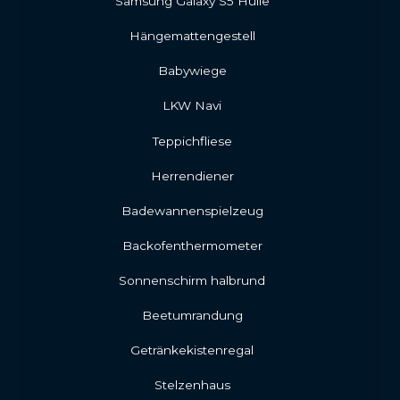
Samsung Galaxy S5 Hülle
Hängemattengestell
Babywiege
LKW Navi
Teppichfliese
Herrendiener
Badewannenspielzeug
Backofenthermometer
Sonnenschirm halbrund
Beetumrandung
Getränkekistenregal
Stelzenhaus