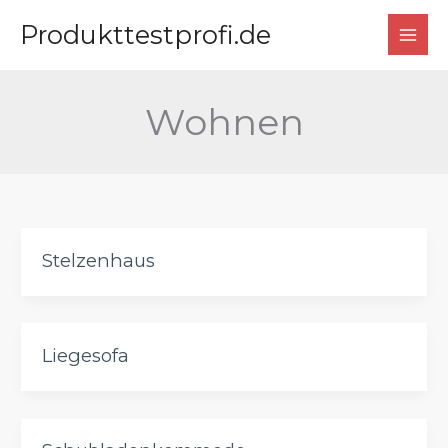
Zum
Produkttestprofi.de
Inhalt
springen
Wohnen
Stelzenhaus
Liegesofa