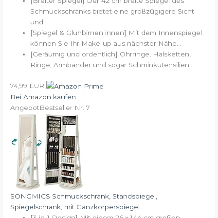
[Breiter Spiegel] Der 42 cm breite Spiegel des
Schmuckschranks bietet eine großzügigere Sicht
und...
[Spiegel & Glühbirnen innen] Mit dem Innenspiegel
können Sie Ihr Make-up aus nächster Nähe...
[Geräumig und ordentlich] Ohrringe, Halsketten,
Ringe, Armbänder und sogar Schminkutensilien...
74,99 EUR
Bei Amazon kaufen
Angebot
Bestseller Nr. 7
SONGMICS Schmuckschrank, Standspiegel,
Spiegelschrank, mit Ganzkörperspiegel...
[3-in-1 Design] Mit einem 26 x 144 cm großen