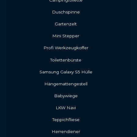
Campingtoilette
Duschspinne
Gartenzelt
Mini Stepper
Profi Werkzeugkoffer
Toilettenbürste
Samsung Galaxy S5 Hülle
Hängemattengestell
Babywiege
LKW Navi
Teppichfliese
Herrendiener