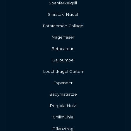
Spanferkelgrill
Shirataki Nudel
Fotorahmen Collage
Nagelfräser
Betacarotin
Ballpumpe
Leuchtkugel Garten
Expander
Babymatratze
Pergola Holz
Chilimühle
Pflanztrog