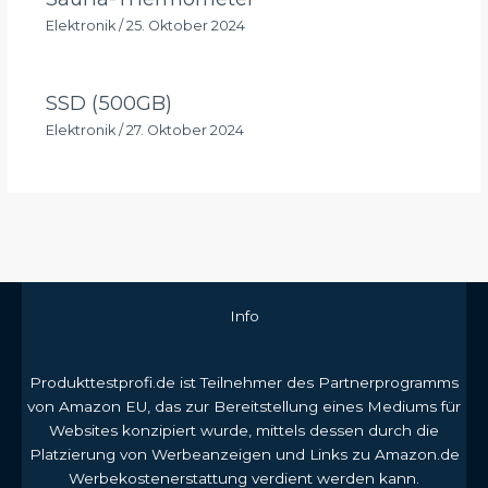
Elektronik
/
25. Oktober 2024
SSD (500GB)
Elektronik
/
27. Oktober 2024
Info
Produkttestprofi.de ist Teilnehmer des Partnerprogramms
von Amazon EU, das zur Bereitstellung eines Mediums für
Websites konzipiert wurde, mittels dessen durch die
Platzierung von Werbeanzeigen und Links zu Amazon.de
Werbekostenerstattung verdient werden kann.