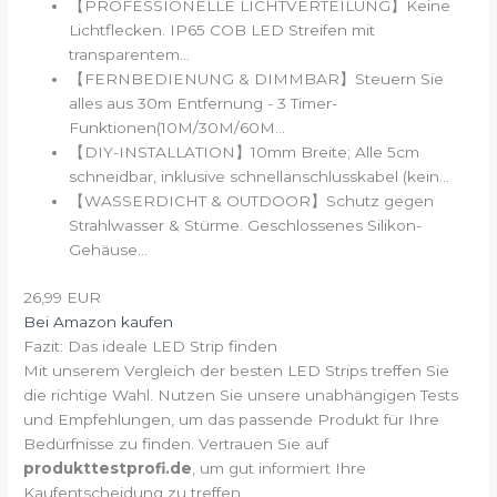
【PROFESSIONELLE LICHTVERTEILUNG】Keine
Lichtflecken. IP65 COB LED Streifen mit
transparentem...
【FERNBEDIENUNG & DIMMBAR】Steuern Sie
alles aus 30m Entfernung - 3 Timer-
Funktionen(10M/30M/60M...
【DIY-INSTALLATION】10mm Breite; Alle 5cm
schneidbar, inklusive schnellanschlusskabel (kein...
【WASSERDICHT & OUTDOOR】Schutz gegen
Strahlwasser & Stürme. Geschlossenes Silikon-
Gehäuse...
26,99 EUR
Bei Amazon kaufen
Fazit: Das ideale LED Strip finden
Mit unserem Vergleich der besten LED Strips treffen Sie
die richtige Wahl. Nutzen Sie unsere unabhängigen Tests
und Empfehlungen, um das passende Produkt für Ihre
Bedürfnisse zu finden. Vertrauen Sie auf
produkttestprofi.de
, um gut informiert Ihre
Kaufentscheidung zu treffen.