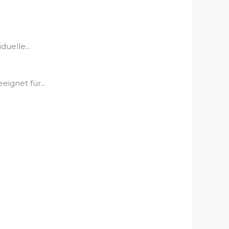
uelle...
ignet für...