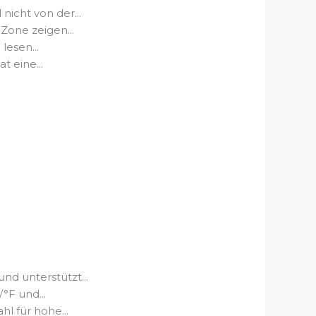
icht von der...
Zone zeigen...
lesen...
t eine...
 unterstützt...
F und...
l für hohe...