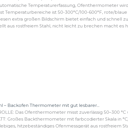
Automatische Temperaturerfassung, Ofenthermometer wird n
t Temperaturbereiche ist 50-300°C/100-600°F, rote/blaue 
 lesen extra großen Bildschirm bietet einfach und schnell zu 
lt aus rostfreiem Stahl, nicht leicht zu brechen macht es ha
 – Backofen Thermometer mit gut lesbarer...
: Das Ofenthermometer misst zuverlässig 50–300 °C und
 Großes Backthermometer mit farbcodierter Skala in °C/°
ges, hitzebeständiges Ofenmessgerät aus rostfreiem Stah