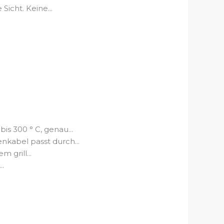
icht. Keine...
 300 ° C, genau...
kabel passt durch...
 grill...
..