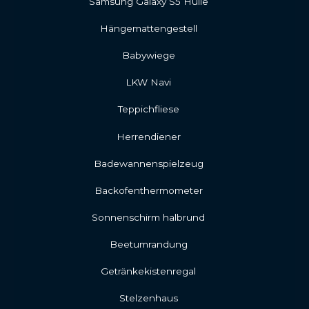
Samsung Galaxy S5 Hülle
Hängemattengestell
Babywiege
LKW Navi
Teppichfliese
Herrendiener
Badewannenspielzeug
Backofenthermometer
Sonnenschirm halbrund
Beetumrandung
Getränkekistenregal
Stelzenhaus