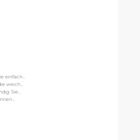
 einfach...
e weich...
g. Sie...
nnen...