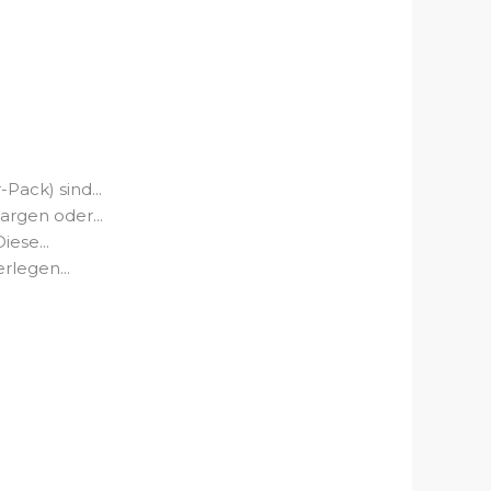
Pack) sind...
rgen oder...
ese...
rlegen...