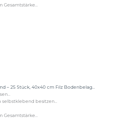
ca. 4 mm Gesamtstärke...
d – 25 Stück, 40x40 cm Filz Bodenbelag...
iesen...
nfliesen selbstklebend besitzen...
ca. 4 mm Gesamtstärke...