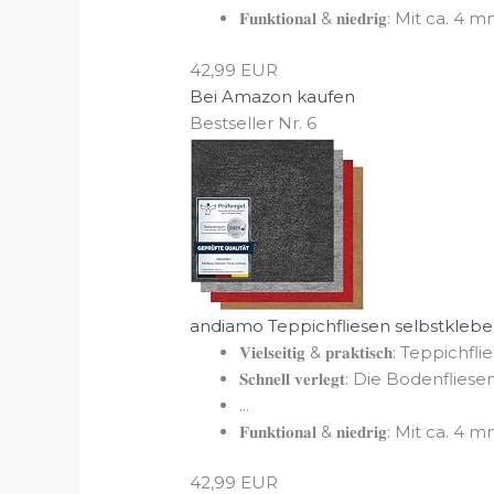
𝐅𝐮𝐧𝐤𝐭𝐢𝐨𝐧𝐚𝐥 & 𝐧𝐢𝐞𝐝𝐫𝐢𝐠: Mit 
42,99 EUR
Bei Amazon kaufen
Bestseller Nr. 6
andiamo Teppichfliesen selbstkleben
𝐕𝐢𝐞𝐥𝐬𝐞𝐢𝐭𝐢𝐠 & 𝐩𝐫𝐚𝐤𝐭𝐢𝐬𝐜𝐡: Teppichfl
𝐒𝐜𝐡𝐧𝐞𝐥𝐥 𝐯𝐞𝐫𝐥𝐞𝐠𝐭: Die Bode
...
𝐅𝐮𝐧𝐤𝐭𝐢𝐨𝐧𝐚𝐥 & 𝐧𝐢𝐞𝐝𝐫𝐢𝐠: Mit 
42,99 EUR