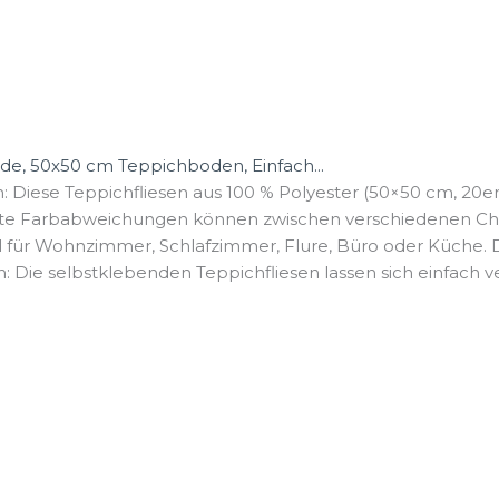
e, 50x50 cm Teppichboden, Einfach...
: Diese Teppichfliesen aus 100 % Polyester (50×50 cm, 20er-
hte Farbabweichungen können zwischen verschiedenen Cha
al für Wohnzimmer, Schlafzimmer, Flure, Büro oder Küche. Di
n: Die selbstklebenden Teppichfliesen lassen sich einfach ve