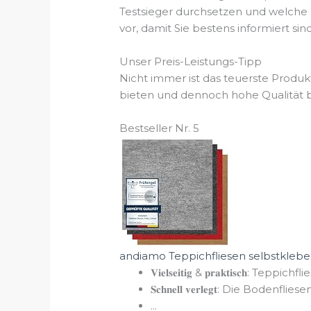
Testsieger durchsetzen und welche
vor, damit Sie bestens informiert sind
Unser Preis-Leistungs-Tipp
Nicht immer ist das teuerste Produkt
bieten und dennoch hohe Qualität bi
Bestseller Nr. 5
andiamo Teppichfliesen selbstkleben
𝐕𝐢𝐞𝐥𝐬𝐞𝐢𝐭𝐢𝐠 & 𝐩𝐫𝐚𝐤𝐭𝐢𝐬𝐜𝐡: Teppichfl
𝐒𝐜𝐡𝐧𝐞𝐥𝐥 𝐯𝐞𝐫𝐥𝐞𝐠𝐭: Die Bode
...