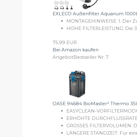
EXLECO Außenfilter Aquarium 1000L/H
MONTAGEHINWEISE: 1. Der Zula
HOHE FILTERLEISTUNG: Die 3-stu
75,99 EUR
Bei Amazon kaufen
Angebot
Bestseller Nr. 7
OASE 94684 BioMaster² Thermo 350,
EASYCLEAN-VORFILTERMODUL: Ke
ERHÖHTE DURCHFLUSSRATE: Dan
GROSSES FILTERVOLUMEN: Die 
LÄNGERE STANDZEIT: Für eine n