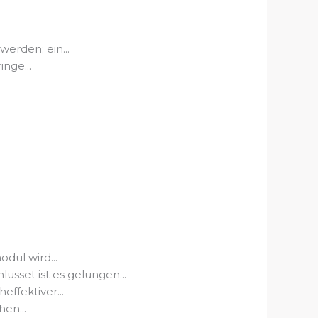
rden; ein...
nge...
dul wird...
et ist es gelungen...
fektiver...
en...