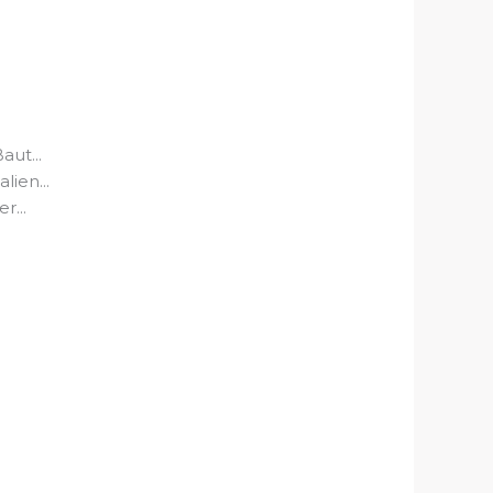
aut...
ien...
r...