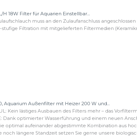
 18W Filter für Aquarien Einstellbar...
ufschlauch muss an den Zulaufanschluss angeschlossen we
fige Filtration mit mitgelieferten Filtermedien (Keramikri
 Aquarium Außenfilter mit Heizer 200 W und...
in lästiges Ausbauen des Filters mehr – das Vorfiltermo
k optimierter Wasserführung und einem neuen Anschluss
optimal aufeinander abgestimmte Kombination aus hochef
och längere Standzeit setzen Sie gerne unsere biologisch