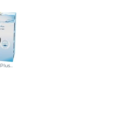
lus...