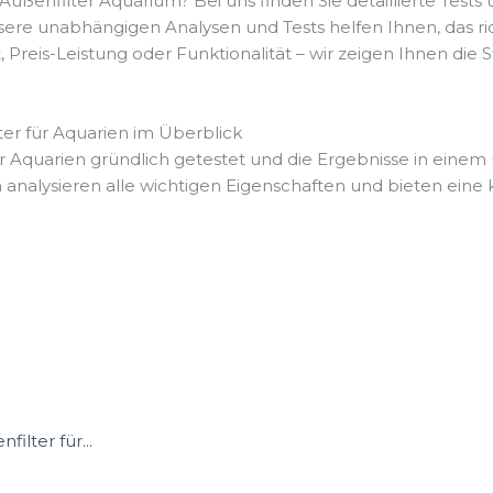
ßenfilter Aquarium? Bei uns finden Sie detaillierte Tests
sere unabhängigen Analysen und Tests helfen Ihnen, das ric
t, Preis-Leistung oder Funktionalität – wir zeigen Ihnen di
er für Aquarien im Überblick
r Aquarien gründlich getestet und die Ergebnisse in einem 
nalysieren alle wichtigen Eigenschaften und bieten eine k
ilter für...