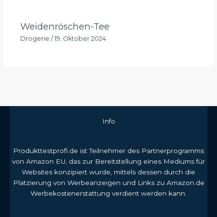
Weidenröschen-Tee
Drogerie
/
19. Oktober 2024
Info
Produkttestprofi.de ist Teilnehmer des Partnerprogramms
von Amazon EU, das zur Bereitstellung eines Mediums für
Websites konzipiert wurde, mittels dessen durch die
Platzierung von Werbeanzeigen und Links zu Amazon.de
Werbekostenerstattung verdient werden kann.