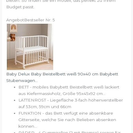
bieten. So finden Sie ein Modell, das perfekt zu Ihrem
Budget passt.
Angebot
Bestseller Nr. 5
Baby Delux Baby Beistellbett weiß 90x40 cm Babybett
Stubenwagen...
BETT - mobiles Babybett Beistellbett weiß lackiert
aus Kiefermassivholz, Größe 95x45x92 cm...
LATTENROST - Liegefläche 3-fach höhenverstellber
auf 53cm, 59cm und 66cm
FUNKTION - das Bett verfügt eine absenkbare
Gitterseite, welche Sie nach Belieben absenken
können...
RÄDER - 4 Gummirollen (2 mit Bremse) sorgen für