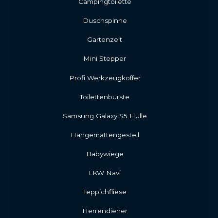
Campingtoilette
Duschspinne
Gartenzelt
Mini Stepper
Profi Werkzeugkoffer
Toilettenbürste
Samsung Galaxy S5 Hülle
Hängemattengestell
Babywiege
LKW Navi
Teppichfliese
Herrendiener