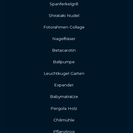
Spanferkelgrill
Shirataki Nudel
Fotorahmen Collage
Nagelfräser
Betacarotin
Ballpumpe
Leuchtkugel Garten
Expander
Babymatratze
Pergola Holz
Chilimühle
Pflanztrog