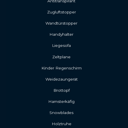
Antitranspirant
Zugluftstopper
Wandtürstopper
Handyhalter
Liegesofa
Zeltplane
Kinder Regenschirm
Weidezaungerät
Brottopf
Hamsterkäfig
Snowblades
Holztruhe