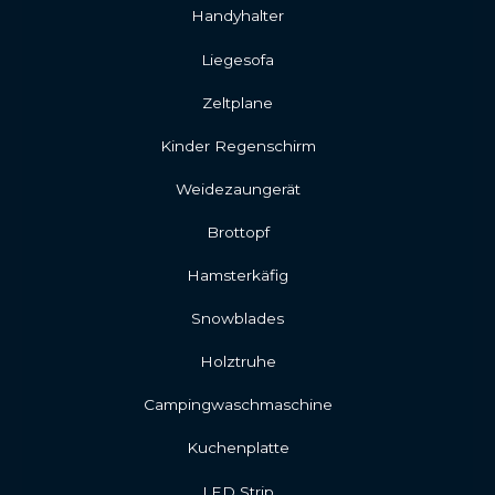
Handyhalter
Liegesofa
Zeltplane
Kinder Regenschirm
Weidezaungerät
Brottopf
Hamsterkäfig
Snowblades
Holztruhe
Campingwaschmaschine
Kuchenplatte
LED Strip