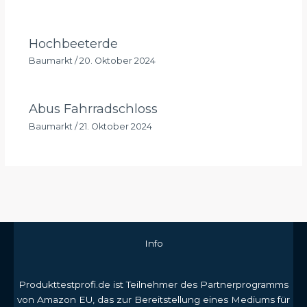
Hochbeeterde
Baumarkt
/
20. Oktober 2024
Abus Fahrradschloss
Baumarkt
/
21. Oktober 2024
Info
Produkttestprofi.de ist Teilnehmer des Partnerprogramms
von Amazon EU, das zur Bereitstellung eines Mediums für