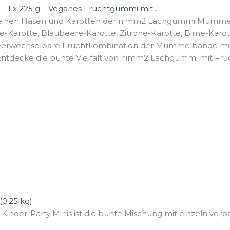
x 225 g – Veganes Fruchtgummi mit...
leinen Hasen und Karotten der nimm2 Lachgummi Mümmelb
-Karotte, Blaubeere-Karotte, Zitrone-Karotte, Birne-Karott
nverwechselbare Fruchtkombination der Mümmelbande mit K
ntdecke die bunte Vielfalt von nimm2 Lachgummi mit Fruch
(0.25 kg)
 Kinder-Party Minis ist die bunte Mischung mit einzeln verpa