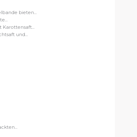
ande bieten...
e...
arottensaft...
tsaft und...
ckten...