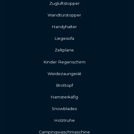
Zugluftstopper
Wandtürstopper
Handyhalter
Liegesofa
Zeltplane
Kinder Regenschirm
Weidezaungerät
Brottopf
Hamsterkäfig
Snowblades
Holztruhe
Campingwaschmaschine