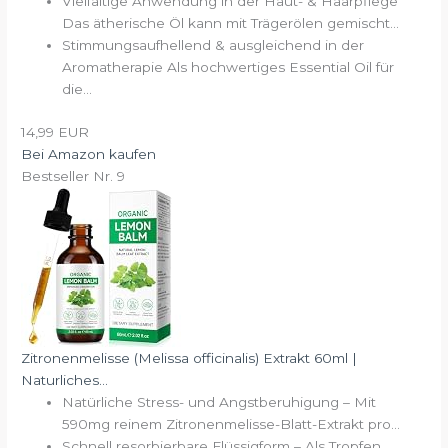
Vielfältige Anwendung in der Haut- & Haarpflege
Das ätherische Öl kann mit Trägerölen gemischt...
Stimmungsaufhellend & ausgleichend in der
Aromatherapie Als hochwertiges Essential Oil für
die...
14,99 EUR
Bei Amazon kaufen
Bestseller Nr. 9
Zitronenmelisse (Melissa officinalis) Extrakt 60ml |
Naturliches...
Natürliche Stress- und Angstberuhigung – Mit
590mg reinem Zitronenmelisse-Blatt-Extrakt pro...
Schnell resorbierbare Flüssigform – Als Tropfen