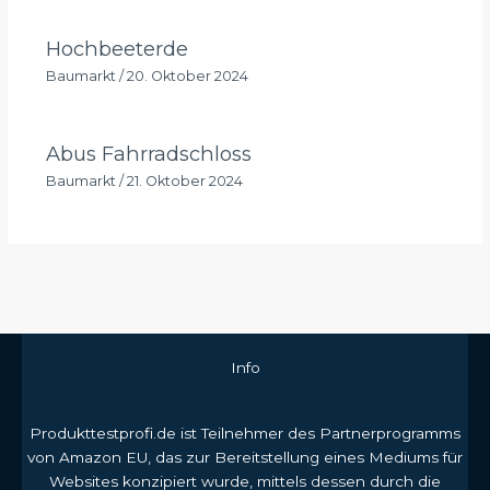
Hochbeeterde
Baumarkt
/
20. Oktober 2024
Abus Fahrradschloss
Baumarkt
/
21. Oktober 2024
Info
Produkttestprofi.de ist Teilnehmer des Partnerprogramms
von Amazon EU, das zur Bereitstellung eines Mediums für
Websites konzipiert wurde, mittels dessen durch die