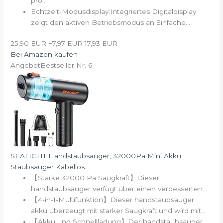
pro...
Echtzeit-Modusdisplay:Integriertes Digitaldisplay
zeigt den aktiven Betriebsmodus an.Einfache...
25,90 EUR
−7,97 EUR
17,93 EUR
Bei Amazon kaufen
Angebot
Bestseller Nr. 6
SEALIGHT Handstaubsauger, 32000Pa Mini Akku
Staubsauger Kabellos...
【Starke 32000 Pa Saugkraft】Dieser
handstaubsauger verfügt über einen verbesserten...
【4-in-1-Multifunktion】Dieser handstaubsauger
akku überzeugt mit starker Saugkraft und wird mit...
【Akku und Schnellladung】Der handstaubsauger