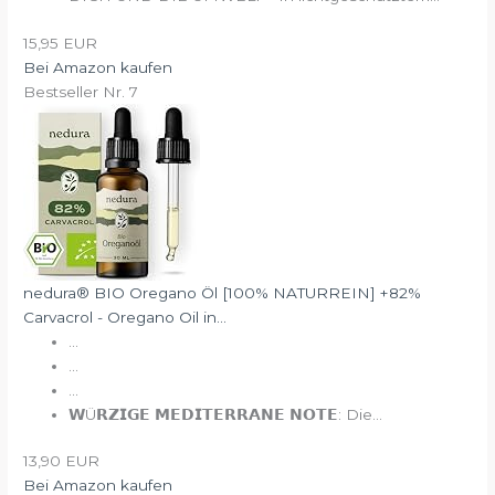
15,95 EUR
Bei Amazon kaufen
Bestseller Nr. 7
nedura® BIO Oregano Öl [100% NATURREIN] +82%
Carvacrol - Oregano Oil in...
...
...
...
𝗪Ü𝗥𝗭𝗜𝗚𝗘 𝗠𝗘𝗗𝗜𝗧𝗘𝗥𝗥𝗔𝗡𝗘 𝗡𝗢𝗧𝗘: Die...
13,90 EUR
Bei Amazon kaufen