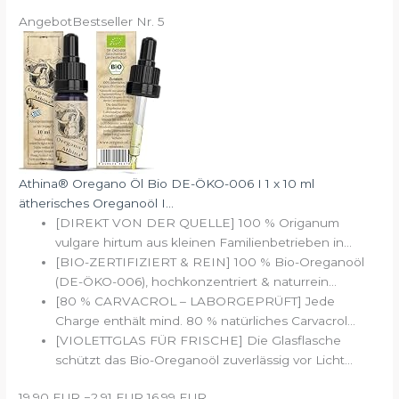
Angebot
Bestseller Nr. 5
Athina® Oregano Öl Bio DE-ÖKO-006 I 1 x 10 ml
ätherisches Oreganoöl I...
[DIREKT VON DER QUELLE] 100 % Origanum
vulgare hirtum aus kleinen Familienbetrieben in...
[BIO-ZERTIFIZIERT & REIN] 100 % Bio-Oreganoöl
(DE-ÖKO-006), hochkonzentriert & naturrein...
[80 % CARVACROL – LABORGEPRÜFT] Jede
Charge enthält mind. 80 % natürliches Carvacrol...
[VIOLETTGLAS FÜR FRISCHE] Die Glasflasche
schützt das Bio-Oreganoöl zuverlässig vor Licht...
19,90 EUR
−2,91 EUR
16,99 EUR