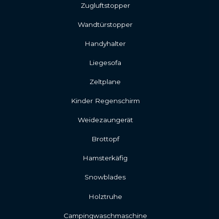
Zugluftstopper
Wandtürstopper
Handyhalter
Liegesofa
Zeltplane
Kinder Regenschirm
Weidezaungerät
Brottopf
Hamsterkäfig
Snowblades
Holztruhe
Campingwaschmaschine