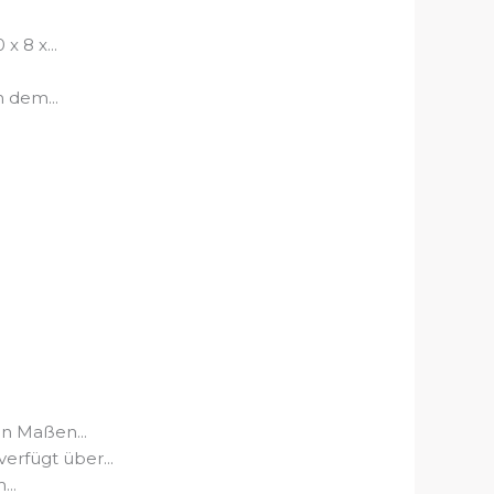
 8 x...
 dem...
en Maßen...
erfügt über...
..