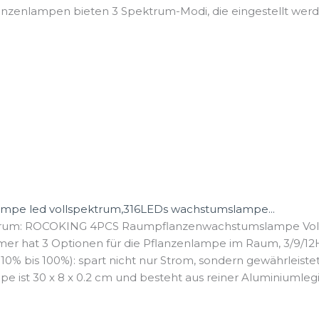
Pflanzenlampen bieten 3 Spektrum-Modi, die eingestellt werd
ampe led vollspektrum,316LEDs wachstumslampe...
trum: ROCOKING 4PCS Raumpflanzenwachstumslampe Vollst
imer hat 3 Optionen für die Pflanzenlampe im Raum, 3/9/12H
% bis 100%): spart nicht nur Strom, sondern gewährleistet 
mpe ist 30 x 8 x 0.2 cm und besteht aus reiner Aluminiumlegi