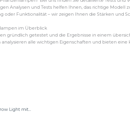
flanzenlampen? Bei uns finden Sie detaillierte Tests und 
n Analysen und Tests helfen Ihnen, das richtige Modell zu
tung oder Funktionalität – wir zeigen Ihnen die Stärken un
lampen im Überblick
n gründlich getestet und die Ergebnisse in einem übersich
nalysieren alle wichtigen Eigenschaften und bieten eine k
w Light mit...