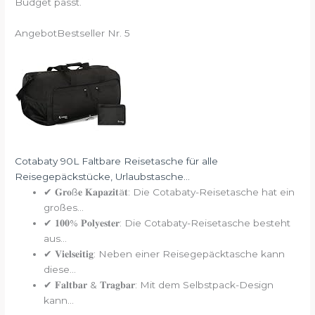
Budget passt.
Angebot
Bestseller Nr. 5
Cotabaty 90L Faltbare Reisetasche für alle
Reisegepäckstücke, Urlaubstasche...
✔ 𝐆𝐫𝐨ß𝐞 𝐊𝐚𝐩𝐚𝐳𝐢𝐭ä𝐭: Die Cotabaty-Reisetasche hat ein
großes...
✔ 𝟏𝟎𝟎% 𝐏𝐨𝐥𝐲𝐞𝐬𝐭𝐞𝐫: Die Cotabaty-Reisetasche besteht
aus...
✔ 𝐕𝐢𝐞𝐥𝐬𝐞𝐢𝐭𝐢𝐠: Neben einer Reisegepäcktasche kann
diese...
✔ 𝐅𝐚𝐥𝐭𝐛𝐚𝐫 & 𝐓𝐫𝐚𝐠𝐛𝐚𝐫: Mit dem Selbstpack-Design
kann...