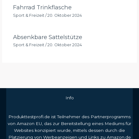
Fahrrad Trinkflasche
Sport & Freizeit
/
20. Oktober 2024
Absenkbare Sattelstütze
Sport & Freizeit
/
20. Oktober 2024
Info
Produkttestprofi.de ist Teilnehmer des Partnerprogramms
von Amazon EU, das zur Bereitstellung eines Mediums für
Websites konzipiert wurde, mittels dessen durch die
Platzierung von Werbeanzeigen und Links zu Amazon.de