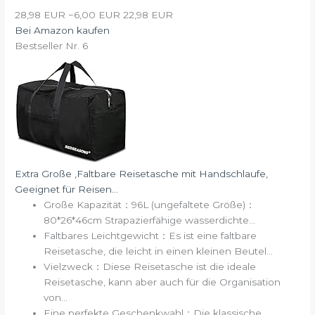
28,98 EUR
−6,00 EUR
22,98 EUR
Bei Amazon kaufen
Bestseller Nr. 6
Extra Große ,Faltbare Reisetasche mit Handschlaufe,
Geeignet für Reisen...
Große Kapazität：96L (ungefaltete Größe)：
80*26*46cm Strapazierfähige wasserdichte...
Faltbares Leichtgewicht：Es ist eine faltbare
Reisetasche, die leicht in einen kleinen Beutel...
Vielzweck：Diese Reisetasche ist die ideale
Reisetasche, kann aber auch für die Organisation
von...
Eine perfekte Geschenkwahl：Die klassische