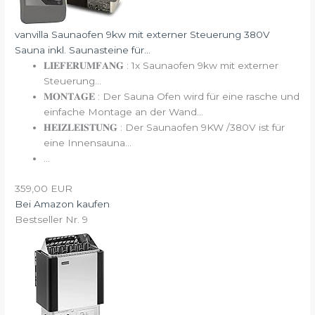
vanvilla Saunaofen 9kw mit externer Steuerung 380V
Sauna inkl. Saunasteine für...
𝐋𝐈𝐄𝐅𝐄𝐑𝐔𝐌𝐅𝐀𝐍𝐆 : 1x Saunaofen 9kw mit externer
Steuerung...
𝐌𝐎𝐍𝐓𝐀𝐆𝐄 : Der Sauna Ofen wird für eine rasche und
einfache Montage an der Wand...
𝐇𝐄𝐈𝐙𝐋𝐄𝐈𝐒𝐓𝐔𝐍𝐆 : Der Saunaofen 9KW /380V ist für
eine Innensauna...
...
359,00 EUR
Bei Amazon kaufen
Bestseller Nr. 9