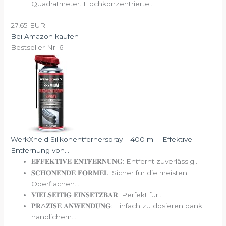
Quadratmeter. Hochkonzentrierte...
27,65 EUR
Bei Amazon kaufen
Bestseller Nr. 6
WerkXheld Silikonentfernerspray – 400 ml – Effektive
Entfernung von...
𝐄𝐅𝐅𝐄𝐊𝐓𝐈𝐕𝐄 𝐄𝐍𝐓𝐅𝐄𝐑𝐍𝐔𝐍𝐆: Entfernt zuverlässig...
𝐒𝐂𝐇𝐎𝐍𝐄𝐍𝐃𝐄 𝐅𝐎𝐑𝐌𝐄𝐋: Sicher für die meisten
Oberflächen...
𝐕𝐈𝐄𝐋𝐒𝐄𝐈𝐓𝐈𝐆 𝐄𝐈𝐍𝐒𝐄𝐓𝐙𝐁𝐀𝐑: Perfekt für...
𝐏𝐑Ä𝐙𝐈𝐒𝐄 𝐀𝐍𝐖𝐄𝐍𝐃𝐔𝐍𝐆: Einfach zu dosieren dank
handlichem...