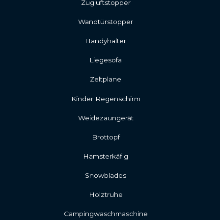
Zugluftstopper
Wandtürstopper
Handyhalter
Liegesofa
Zeltplane
Kinder Regenschirm
Weidezaungerät
Brottopf
Hamsterkäfig
Snowblades
Holztruhe
Campingwaschmaschine