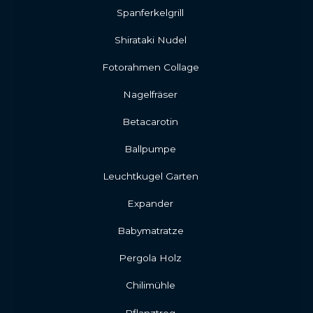
Spanferkelgrill
Shirataki Nudel
Fotorahmen Collage
Nagelfräser
Betacarotin
Ballpumpe
Leuchtkugel Garten
Expander
Babymatratze
Pergola Holz
Chilimühle
Pflanztrog