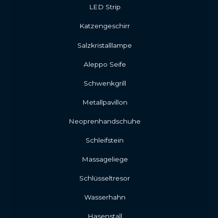
LED Strip
Katzengeschirr
Salzkristalllampe
Aleppo Seife
Schwenkgrill
Metallpavillon
Neoprenhandschuhe
Schleifstein
Massageliege
Schlüsseltresor
Wasserhahn
Hasenstall