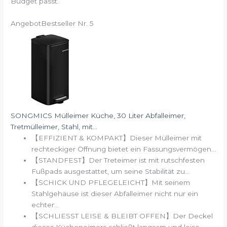
Budget passt.
Angebot
Bestseller Nr. 5
SONGMICS Mülleimer Küche, 30 Liter Abfalleimer,
Tretmülleimer, Stahl, mit...
【EFFIZIENT & KOMPAKT】Dieser Mülleimer mit
rechteckiger Öffnung bietet ein Fassungsvermögen...
【STANDFEST】Der Treteimer ist mit rutschfesten
Fußpads ausgestattet, um seine Stabilität zu...
【SCHICK UND PFLEGELEICHT】Mit seinem
Stahlgehäuse ist dieser Abfalleimer nicht nur ein
echter...
【SCHLIESST LEISE & BLEIBT OFFEN】Der Deckel
dieses Kücheneimers schließt langsam und leise...