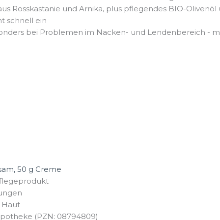
s Rosskastanie und Arnika, plus pflegendes BIO-Olivenöl u
ht schnell ein
onders bei Problemen im Nacken- und Lendenbereich - mu
sam, 50 g Creme
Pflegeprodukt
nungen
 Haut
Apotheke (PZN: 08794809)