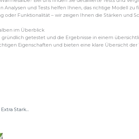
ärmesalbe? Bei uns finden Sie detaillierte Tests und Ver
nalysen und Tests helfen Ihnen, das richtige Modell zu fi
tung oder Funktionalität – wir zeigen Ihnen die Stärken un
lben im Überblick
ründlich getestet und die Ergebnisse in einem übersicht
chtigen Eigenschaften und bieten eine klare Übersicht der 
tra Stark...