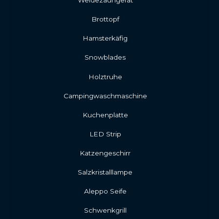
Weidezaungerät
Brottopf
Hamsterkäfig
Snowblades
Holztruhe
Campingwaschmaschine
Kuchenplatte
LED Strip
Katzengeschirr
Salzkristalllampe
Aleppo Seife
Schwenkgrill