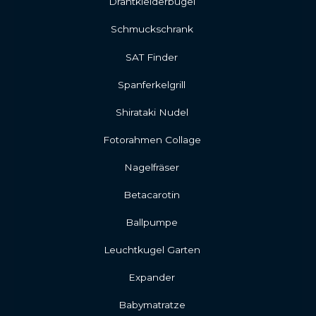
Drahtkleiderbügel
Schmuckschrank
SAT Finder
Spanferkelgrill
Shirataki Nudel
Fotorahmen Collage
Nagelfräser
Betacarotin
Ballpumpe
Leuchtkugel Garten
Expander
Babymatratze