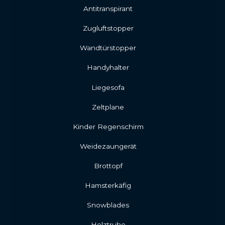
Antitranspirant
Zugluftstopper
Wandtürstopper
Handyhalter
Liegesofa
Zeltplane
Kinder Regenschirm
Weidezaungerät
Brottopf
Hamsterkäfig
Snowblades
Holztruhe