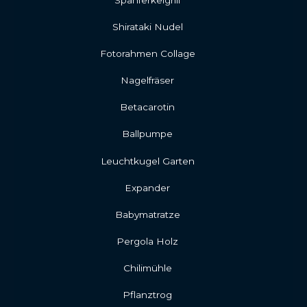
Spanferkelgrill
Shirataki Nudel
Fotorahmen Collage
Nagelfräser
Betacarotin
Ballpumpe
Leuchtkugel Garten
Expander
Babymatratze
Pergola Holz
Chilimühle
Pflanztrog