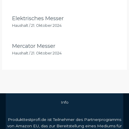
Elektrisches Messer
Haushalt
/
21. Oktober 2024
Mercator Messer
Haushalt
/
21. Oktober 2024
Info
Produkttestprofi.de ist Teilnehmer des Partnerprogramms
von Amazon EU, das zur Bereitstellung eines Mediums für