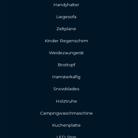
Handyhalter
Liegesofa
Zeltplane
Kinder Regenschirm
Weidezaungerät
Brottopf
Hamsterkäfig
Snowblades
Holztruhe
Campingwaschmaschine
Kuchenplatte
LED Strip