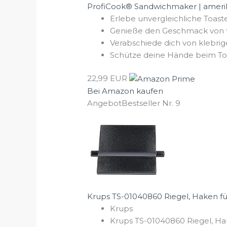
ProfiCook® Sandwichmaker | amerik
Erlebe unvergleichliche Toas
Genieße den Geschmack von fr
Verabschiede dich von klebri
Schütze deine Hände beim Toa
22,99 EUR
Bei Amazon kaufen
Angebot
Bestseller Nr. 9
Krups TS-01040860 Riegel, Haken f
Krups
Krups TS-01040860 Riegel, H