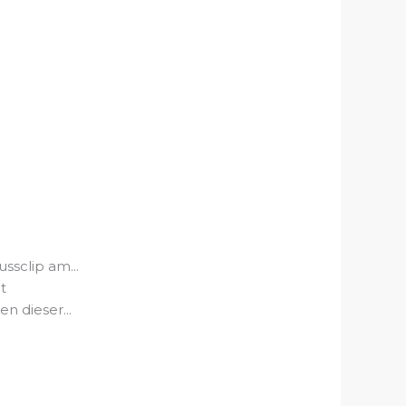
ssclip am...
t
n dieser...