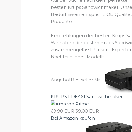
Auf der Suche nach dem perfekten K
besten Krups Sandwichmaker. Unsere
Bedürfnissen entspricht. Ob Qualitä
Produkte.
Empfehlungen der besten Krups S
Wir haben die besten Krups Sandwic
zusammengefasst. Unsere Experten a
Nachteile jedes Modells.
Angebot
Bestseller Nr. 1
KRUPS FDK461 Sandwichmaker...
69,90 EUR
39,00 EUR
Bei Amazon kaufen