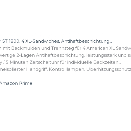
1800, 4 XL-Sandwiches, Antihaftbeschichtung...
 mit Backmulden und Trennsteg für 4 American XL Sandwiche
rtige 2-Lagen Antihaftbeschichtung, leistungsstark und sch
,15 Minuten Zeitschaltuhr für individuelle Backzeiten...
isolierter Handgriff, Kontrolllampen, Überhitzungsschut