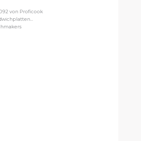
092 von Proficook
ichplatten...
ichmakers