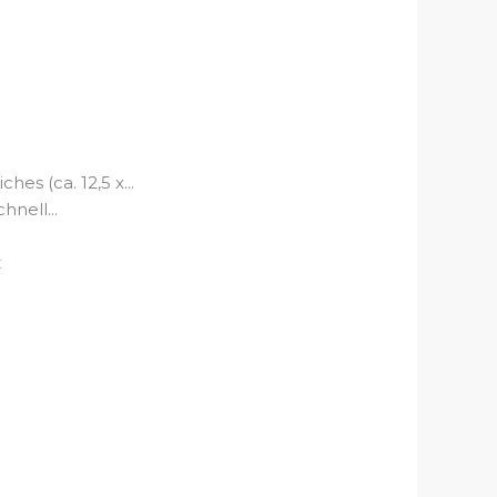
s (ca. 12,5 x...
nell...
z