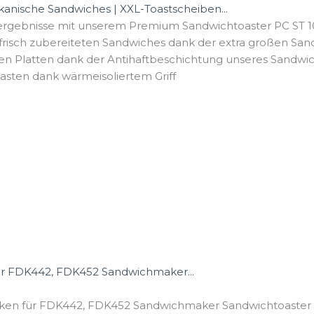
anische Sandwiches | XXL-Toastscheiben...
tergebnisse mit unserem Premium Sandwichtoaster PC ST 1
isch zubereiteten Sandwiches dank der extra großen Sandw
gen Platten dank der Antihaftbeschichtung unseres Sandw
sten dank wärmeisoliertem Griff
ür FDK442, FDK452 Sandwichmaker...
aken für FDK442, FDK452 Sandwichmaker Sandwichtoaster